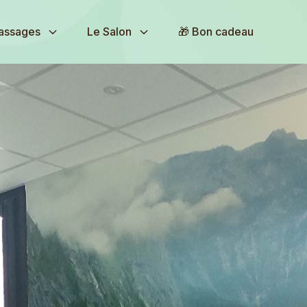
assages
Le Salon
🎁 Bon cadeau